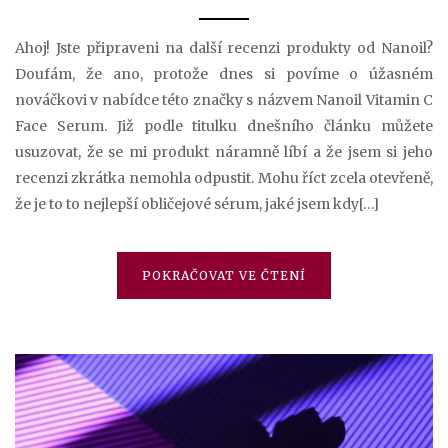
Ahoj! Jste připraveni na další recenzi produkty od Nanoil?
Doufám, že ano, protože dnes si povíme o úžasném
nováčkovi v nabídce této značky s názvem Nanoil Vitamin C
Face Serum. Již podle titulku dnešního článku můžete
usuzovat, že se mi produkt náramně líbí a že jsem si jeho
recenzi zkrátka nemohla odpustit. Mohu říct zcela otevřeně,
že je to to nejlepší obličejové sérum, jaké jsem kdy[…]
POKRAČOVAT VE ČTENÍ