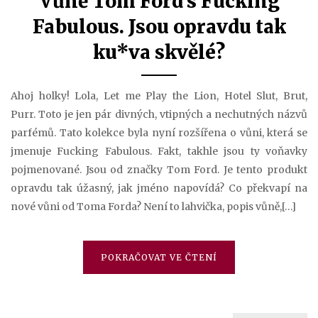
Vůně Tom Ford’s Fucking
Fabulous. Jsou opravdu tak
ku*va skvělé?
Ahoj holky! Lola, Let me Play the Lion, Hotel Slut, Brut,
Purr. Toto je jen pár divných, vtipných a nechutných názvů
parfémů. Tato kolekce byla nyní rozšířena o vůni, která se
jmenuje Fucking Fabulous. Fakt, takhle jsou ty voňavky
pojmenované. Jsou od značky Tom Ford. Je tento produkt
opravdu tak úžasný, jak jméno napovídá? Co překvapí na
nové vůni od Toma Forda? Není to lahvička, popis vůně,[…]
POKRAČOVAT VE ČTENÍ