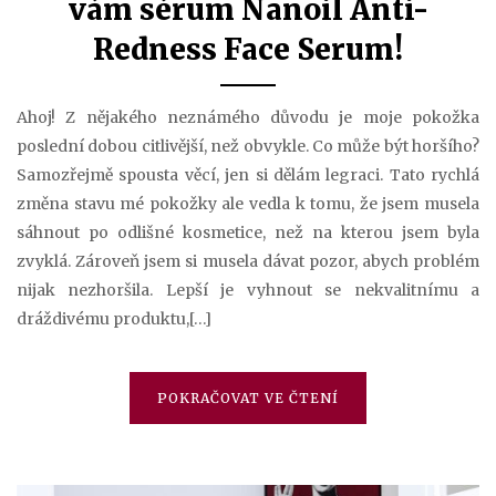
vám sérum Nanoil Anti-
Redness Face Serum!
Ahoj! Z nějakého neznámého důvodu je moje pokožka
poslední dobou citlivější, než obvykle. Co může být horšího?
Samozřejmě spousta věcí, jen si dělám legraci. Tato rychlá
změna stavu mé pokožky ale vedla k tomu, že jsem musela
sáhnout po odlišné kosmetice, než na kterou jsem byla
zvyklá. Zároveň jsem si musela dávat pozor, abych problém
nijak nezhoršila. Lepší je vyhnout se nekvalitnímu a
dráždivému produktu,[…]
POKRAČOVAT VE ČTENÍ