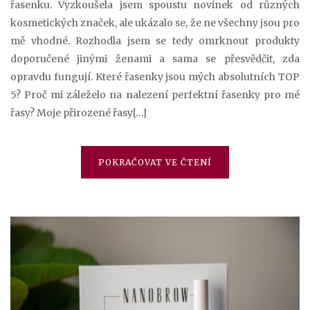
řasenku. Vyzkoušela jsem spoustu novinek od různých
kosmetických značek, ale ukázalo se, že ne všechny jsou pro
mě vhodné. Rozhodla jsem se tedy omrknout produkty
doporučené jinými ženami a sama se přesvědčit, zda
opravdu fungují. Které řasenky jsou mých absolutních TOP
5? Proč mi záleželo na nalezení perfektní řasenky pro mé
řasy? Moje přirozené řasy[…]
POKRAČOVAT VE ČTENÍ