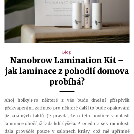
Blog
Nanobrow Lamination Kit –
jak laminace z pohodlí domova
probíhá?
Ahoj holky!Pro některé z vás bude dnešní příspěvěk
překvapením, zatímco pro některé další to bude opakování
již známých faktů. Je pravda, že o této novince v oblasti
laminace obočí již řada lidí slyšela. Procedura se v minulosti
dala provádět pouze v salonech krásy, což mě upřímně