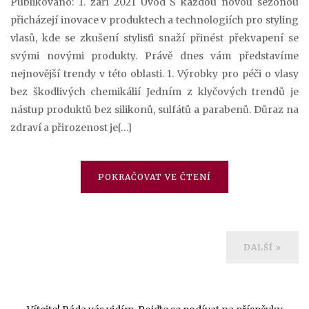
Publikováno: 1. září 2021 Úvod S každou novou sezónou
přicházejí inovace v produktech a technologiích pro styling
vlasů, kde se zkušení stylisťi snaží přinést překvapení se
svými novými produkty. Právě dnes vám představíme
nejnovější trendy v této oblasti. 1. Výrobky pro péči o vlasy
bez škodlivých chemikálií Jedním z klyčových trendů je
nástup produktů bez silikonů, sulfátů a parabenů. Důraz na
zdraví a přirozenost je[…]
POKRAČOVAT VE ČTENÍ
DALŠÍ