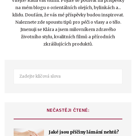
Vítejte! Ráda vás vidím. Pojďte se podívat na příspěvky
na mém blogu o orientálních olejích, bylinkách a...
klidu. Doufám, že vás mé příspěvky budou inspirovat.
Naleznete zde spoustu tipů pro péči o vlasy a o tělo.
Jmenuji se Klára a jsem milovníkem zdravého
životního stylu, kvalitních filmů a přírodních
zkrášlujících produktů.
NEČASTĚJI ČTENÉ:
Jaké jsou příčiny lámání nehtů?