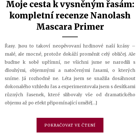
Moje cesta k vysněným řasám:
kompletní recenze Nanolash
Mascara Primer
Řasy. Jsou to takoví neopěvovaní hrdinové naší krásy –
malé, ale mocné, protože dokáží proměnit celý obličej. Ale
buďme k sobě upřímní, ne všichni jsme se narodili s
dlouhými, objemnými a natočenými řasami, o kterých
sníme. Já rozhodně ne. Léta jsem se snažila dosáhnout
dokonalého vzhledu řas a experimentovala jsem s desítkami
různých řasenek, které slibovaly vše od dramatického
objemu až po efekt připomínající umělé[…]
POKRAČOVAT VE ČTENÍ