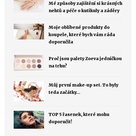
Mé způsoby zajištění si krásných
nehtů a péče o kutikuly a záděry
Moje oblíbené produkty do
koupele, které bych vám ráda
doporučila
Proč jsou palety Zoeva jedničkou
na trhu?
Můj první make-up set. To byly
teda začátky…
TOP 5 řasenek, které mohu
doporučit!