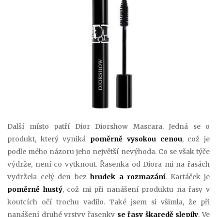
Další místo patří Dior Diorshow Mascara. Jedná se o
produkt, který vyniká
poměrně vysokou cenou
, což je
podle mého názoru jeho největší nevýhoda. Co se však týče
výdrže, není co vytknout. Řasenka od Diora mi na řasách
vydržela celý den bez
hrudek a rozmazání
. Kartáček je
poměrně hustý
, což mi při nanášení produktu na řasy v
koutcích očí trochu vadilo. Také jsem si všimla, že při
nanášení druhé vrstvy řasenky
se řasy škaredě slepily
. Ve