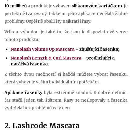
10 mililitrů
a produkt je vybaven
silikonovým kartáčkem
. Je
perfektně tvarovaný, takže mi jeho aplikace nedělala žádné
problémy. Úspěšně obalil i ty nejkratší řasy.
Velkou výhodou je také to, že jsou k dispozici dvě verze
tohoto produktu:
Nanolash Volume Up Mascara
– zhušťující řasenka;
Nanolash Length & Curl Mascara
– prodlužující a
natáčivá řasenka.
Z těchto dvou možností si každá můžete vybrat řasenku,
která vyhovuje vašim individuálním potřebám.
Aplikace řasenky
byla extrémně snadná. K dobré definici
řas stačil jeden tah štětcem. Řasy se neslepovaly a řasenka
vydržela bez problémů celý den.
2. Lashcode Mascara