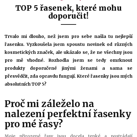
TOP 5 řasenek, které mohu
doporučit!
Trvalo mi dlouho, než jsem pro sebe našla tu nejlepší
řasenku. Vyzkoušela jsem spoustu novinek od různých
kosmetických značek, ale ukázalo se, že ne všechny jsou
pro mě vhodné. Rozhodla jsem se tedy omrknout
produkty doporučené jinými ženami a sama se
přesvědčit, zda opravdu fungují. Které řasenky jsou mých
absolutních TOP 5?
Proč mi záleželo na
nalezení perfektní řasenky
pro mé řasy?
Moje přirozené řasy jsou docela tenké a postrádají