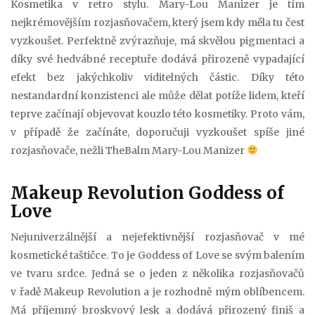
Kosmetika v retro stylu. Mary-Lou Manizer je tím
nejkrémovějším rozjasňovačem, který jsem kdy měla tu čest
vyzkoušet. Perfektně zvýrazňuje, má skvělou pigmentaci a
díky své hedvábné receptuře dodává přirozeně vypadající
efekt bez jakýchkoliv viditelných částic. Díky této
nestandardní konzistenci ale může dělat potíže lidem, kteří
teprve začínají objevovat kouzlo této kosmetiky. Proto vám,
v případě že začínáte, doporučuji vyzkoušet spíše jiné
rozjasňovače, nežli TheBalm Mary-Lou Manizer
Makeup Revolution Goddess of
Love
Nejuniverzálnější a nejefektivnější rozjasňovač v mé
kosmetické taštičce. To je Goddess of Love se svým balením
ve tvaru srdce. Jedná se o jeden z několika rozjasňovačů
v řadě Makeup Revolution a je rozhodně mým oblíbencem.
Má příjemný broskvový lesk a dodává přirozený finiš a