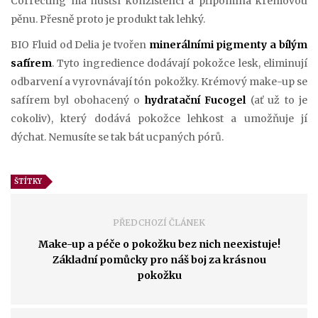
Correcting má hustší konzistenci a připomíná krémovou
pěnu. Přesně proto je produkt tak lehký.
BIO Fluid od Delia je tvořen
minerálními pigmenty a bílým
safírem
. Tyto ingredience dodávají pokožce lesk, eliminují
odbarvení a vyrovnávají tón pokožky. Krémový make-up se
safírem byl obohacený o
hydratační Fucogel
(ať už to je
cokoliv), který dodává pokožce lehkost a umožňuje jí
dýchat. Nemusíte se tak bát ucpaných pórů.
ŠTÍTKY
PŘEDCHOZÍ ČLÁNEK
Make-up a péče o pokožku bez nich neexistuje!
Základní pomůcky pro náš boj za krásnou
pokožku