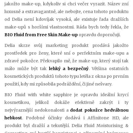
jakožto make-up, kdykoliv si chci večer vyrazit. Název zní
luxusně a extravagantně, ale nebojte, cena tohoto produktu
od Delia není kdovíjak vysoká, ale existuje řada dražších
make-upů s horšími vlastnostmi. Ráda bych tedy řekla, že
BIO Fluid from Free Skin Make-up
opravdu doporučuji.
Delia skrze svůj marketing produkt prodává jakožto
prostředek pro ženy, které sní o perfektním make-upu a
zdravé pokožce. Překvapilo mě, že make-up, který stojí tak
málo může být tak
lehký a bezpečný
. Většina ostatních
kosmetických produktů tohoto typu letěla z okna po prvním
použití, kdy mi způsobila podráždění, či jiné nešvary.
BIO Fluid with white sapphire je opravdu ideální krycí
kosmetikou, jelikož dokáže efektivně zakrýt i ty
nejvýraznější nedokonalosti a
dodat pokožce hedvábnou
hebkost
. Podobné účinky dodává i Affinitone HD, ale
produkt byl dražší a tekutější. Delia Fluid Moisturising &