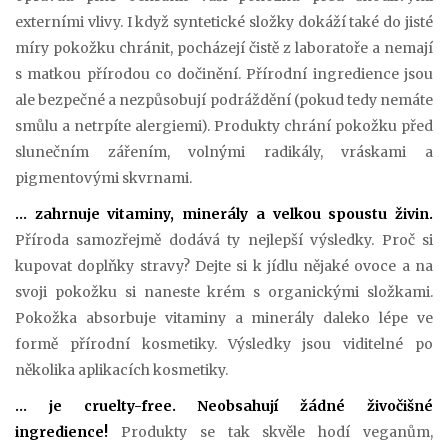
externími vlivy. I když syntetické složky dokáží také do jisté
míry pokožku chránit, pocházejí čistě z laboratoře a nemají
s matkou přírodou co dočinění. Přírodní ingredience jsou
ale bezpečné a nezpůsobují podráždění (pokud tedy nemáte
smůlu a netrpíte alergiemi). Produkty chrání pokožku před
slunečním zářením, volnými radikály, vráskami a
pigmentovými skvrnami.
… zahrnuje vitaminy, minerály a velkou spoustu živin.
Příroda samozřejmě dodává ty nejlepší výsledky. Proč si
kupovat doplňky stravy? Dejte si k jídlu nějaké ovoce a na
svoji pokožku si naneste krém s organickými složkami.
Pokožka absorbuje vitaminy a minerály daleko lépe ve
formě přírodní kosmetiky. Výsledky jsou viditelné po
několika aplikacích kosmetiky.
… je cruelty-free. Neobsahují žádné živočišné
ingredience!
Produkty se tak skvěle hodí veganům,