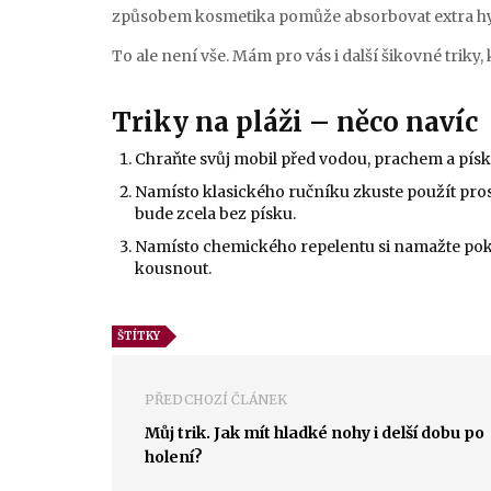
způsobem kosmetika pomůže absorbovat extra hyd
To ale není vše. Mám pro vás i další šikovné triky, k
Triky na pláži – něco navíc
Chraňte svůj mobil před vodou, prachem a píske
Namísto klasického ručníku zkuste použít prost
bude zcela bez písku.
Namísto chemického repelentu si namažte po
kousnout.
ŠTÍTKY
PŘEDCHOZÍ ČLÁNEK
Můj trik. Jak mít hladké nohy i delší dobu po
holení?