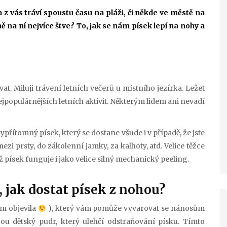
a z vás tráví spoustu času na pláži, či někde ve městě na
mě na ní nejvíce štve? To, jak se nám písek lepí na nohy a
vat. Miluji trávení letních večerů u místního jezírka. Ležet
nejpopulárnějších letních aktivit. Některým lidem ani nevadí
ypřítomný písek, který se dostane všude i v případě, že jste
zi prsty, do zákolenní jamky, za kalhoty, atd. Velice těžce
ž písek funguje i jako velice silný mechanický peeling.
, jak dostat písek z nohou?
m objevila
), který vám pomůže vyvarovat se nánosům
bou dětský pudr, který ulehčí odstraňování písku. Tímto