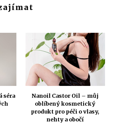
 zajímat
á séra
Nanoil Castor Oil – můj
ých
oblíbený kosmetický
produkt pro péči o vlasy,
nehty a obočí