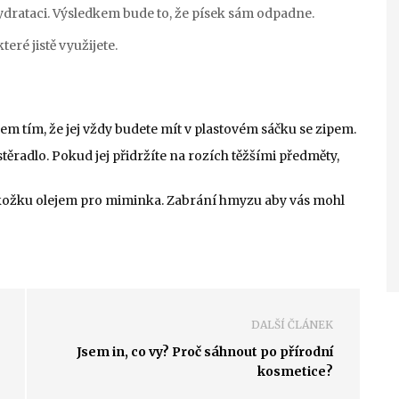
rataci. Výsledkem bude to, že písek sám odpadne.
teré jistě využijete.
m tím, že jej vždy budete mít v plastovém sáčku se zipem.
ěradlo. Pokud jej přidržíte na rozích těžšími předměty,
kožku olejem pro miminka. Zabrání hmyzu aby vás mohl
DALŠÍ ČLÁNEK
Jsem in, co vy? Proč sáhnout po přírodní
kosmetice?