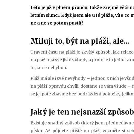
Léto je již v plném proudu, takže zřejmě většin
letním slunci. Když jsem ale u té pláže, víte co 
ne a ne se potom pustit!
Miluji to, být na pláži, ale…
Trávení času na pláži je skvělý způsob, jak relaxo
na pláži má své jisté výhody a proto je to jedna z 
to, že se nehýbou.
Pláž má ale i své nevýhody – jednou z nich je všud
na pláží opravdu chvíli. dostane se vám všude – me
se jej poté zbavuje bez podráždění pokožky, jeliko
Jaký je ten nejsnazší způsob
Existuje snadný způsob (který jsem přednedávne
písku. Až půjdete příště na pláž, vezměte si se