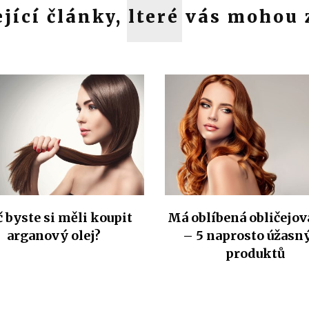
jící články, lteré vás mohou
 byste si měli koupit
Má oblíbená obličejov
arganový olej?
– 5 naprosto úžasn
produktů