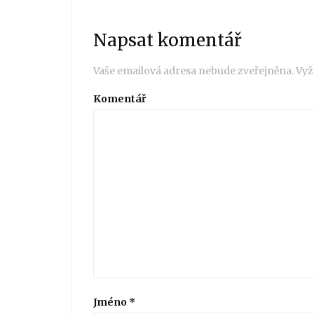
Napsat komentář
Vaše emailová adresa nebude zveřejněna.
Vyž
Komentář
Jméno
*