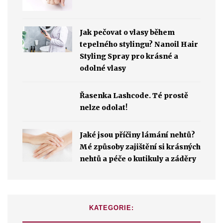
Jak pečovat o vlasy během
tepelného stylingu? Nanoil Hair
Styling Spray pro krásné a
odolné vlasy
Řasenka Lashcode. Té prostě
nelze odolat!
Jaké jsou příčiny lámání nehtů?
Mé způsoby zajištění si krásných
nehtů a péče o kutikuly a záděry
KATEGORIE: