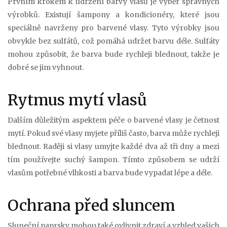
Prvním krokem k udržení barvy vlasů je výběr správných
výrobků. Existují šampony a kondicionéry, které jsou
speciálně navrženy pro barvené vlasy. Tyto výrobky jsou
obvykle bez sulfátů, což pomáhá udržet barvu déle. Sulfáty
mohou způsobit, že barva bude rychleji blednout, takže je
dobré se jim vyhnout.
Rytmus mytí vlasů
Dalším důležitým aspektem péče o barvené vlasy je četnost
mytí. Pokud své vlasy myjete příliš často, barva může rychleji
blednout. Raději si vlasy umyjte každé dva až tři dny a mezi
tím používejte suchý šampon. Tímto způsobem se udrží
vlasům potřebné vlhkosti a barva bude vypadat lépe a déle.
Ochrana před sluncem
Sluneční paprsky mohou také ovlivnit zdraví a vzhled vašich