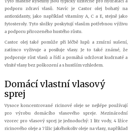
Tyto mastné kyseliny jsou typicky užitečné pro hydrataci a
podporu zdraví vlasů. Navíc je Castor olej bohatý na
antioxidanty, jako například vitamíny A, C a E, stejně jako
fytosteroly. Tyto složky poskytují vlasům potřebnou výživu
a podporu přirozeného hustého růstu.
Castor olej také pomůže při léčbě lupů a zmírní sušení,
zatímco vyživuje a posiluje vlasy. Je to také známé, že
podporuje růst vlasů a řídí a pomáhá udržovat kudrnaté a
vlnité vlasy bez poškození a s hustším vzhledem.
Domácí vlastní vlasový
sprej
Vysoce koncentrované ricinové oleje se nejlépe používají
pro výrobu domácího vlasového spreje. Mezinárodní
vzorec pro vlasový sprej je jednoduchý: 1 litr vody, 4 lžíce
ricinového oleje a 7 lžic jakéhokoliv oleje na vlasy, například