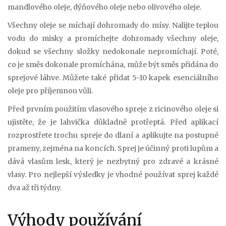
mandlového oleje, dýňového oleje nebo olivového oleje.
Všechny oleje se míchají dohromady do mísy. Nalijte teplou
vodu do misky a promíchejte dohromady všechny oleje,
dokud se všechny složky nedokonale nepromíchají. Poté,
co je směs dokonale promíchána, může být směs přidána do
sprejové láhve. Můžete také přidat 5-10 kapek esenciálního
oleje pro příjemnou vůli.
Před prvním použitím vlasového spreje z ricinového oleje si
ujistěte, že je lahvička důkladně protřeptá. Před aplikací
rozprostřete trochu spreje do dlaní a aplikujte na postupné
prameny, zejména na koncích. Sprej je účinný proti lupům a
dává vlasům lesk, který je nezbytný pro zdravé a krásné
vlasy. Pro nejlepší výsledky je vhodné používat sprej každé
dva až tři týdny.
Výhody používání