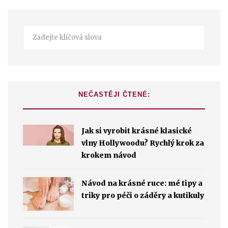
NEČASTĚJI ČTENÉ:
Jak si vyrobit krásné klasické
vlny Hollywoodu? Rychlý krok za
krokem návod
Návod na krásné ruce: mé tipy a
triky pro péči o záděry a kutikuly