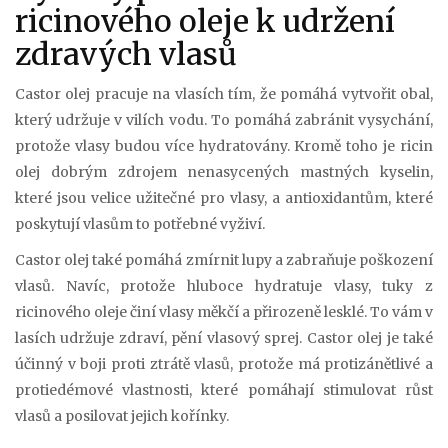
ricinového oleje k udržení
zdravých vlasů
Castor olej pracuje na vlasích tím, že pomáhá vytvořit obal,
který udržuje v vilích vodu. To pomáhá zabránit vysychání,
protože vlasy budou více hydratovány. Kromě toho je ricin
olej dobrým zdrojem nenasycených mastných kyselin,
které jsou velice užitečné pro vlasy, a antioxidantům, které
poskytují vlasům to potřebné vyživí.
Castor olej také pomáhá zmírnit lupy a zabraňuje poškození
vlasů. Navíc, protože hluboce hydratuje vlasy, tuky z
ricinového oleje činí vlasy měkčí a přirozeně lesklé. To vám v
lasích udržuje zdraví, pění vlasový sprej. Castor olej je také
účinný v boji proti ztrátě vlasů, protože má protizánětlivé a
protiedémové vlastnosti, které pomáhají stimulovat růst
vlasů a posilovat jejich kořínky.