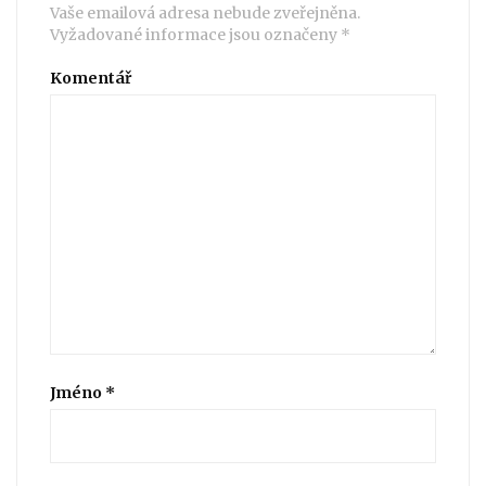
Vaše emailová adresa nebude zveřejněna.
Vyžadované informace jsou označeny
*
Komentář
Jméno
*