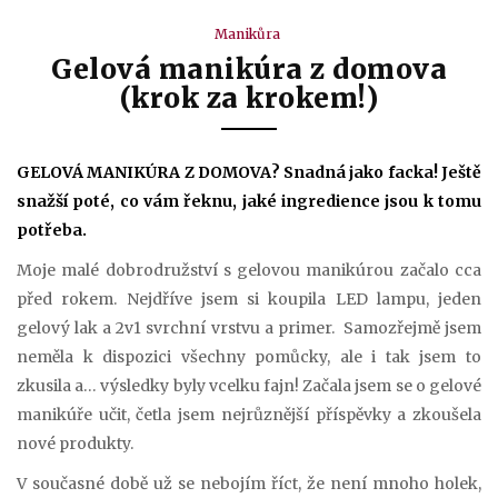
Manikůra
Gelová manikúra z domova
(krok za krokem!)
GELOVÁ MANIKÚRA Z DOMOVA? Snadná jako facka! Ještě
snažší poté, co vám řeknu, jaké ingredience jsou k tomu
potřeba.
Moje malé dobrodružství s gelovou manikúrou začalo cca
před rokem. Nejdříve jsem si koupila LED lampu, jeden
gelový lak a 2v1 svrchní vrstvu a primer. Samozřejmě jsem
neměla k dispozici všechny pomůcky, ale i tak jsem to
zkusila a… výsledky byly vcelku fajn! Začala jsem se o gelové
manikúře učit, četla jsem nejrůznější příspěvky a zkoušela
nové produkty.
V současné době už se nebojím říct, že není mnoho holek,