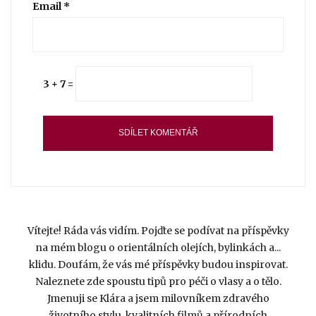
Email
*
3 + 7 =
Vítejte! Ráda vás vidím. Pojďte se podívat na příspěvky
na mém blogu o orientálních olejích, bylinkách a...
klidu. Doufám, že vás mé příspěvky budou inspirovat.
Naleznete zde spoustu tipů pro péči o vlasy a o tělo.
Jmenuji se Klára a jsem milovníkem zdravého
životního stylu, kvalitních filmů a přírodních