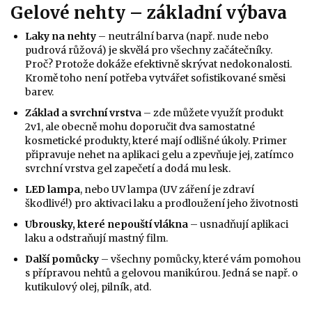
Gelové nehty – základní výbava
Laky na nehty
– neutrální barva (např. nude nebo
pudrová růžová) je skvělá pro všechny začátečníky.
Proč? Protože dokáže efektivně skrývat nedokonalosti.
Kromě toho není potřeba vytvářet sofistikované směsi
barev.
Základ a svrchní vrstva
– zde můžete využít produkt
2v1, ale obecně mohu doporučit dva samostatné
kosmetické produkty, které mají odlišné úkoly. Primer
připravuje nehet na aplikaci gelu a zpevňuje jej, zatímco
svrchní vrstva gel zapečetí a dodá mu lesk.
LED lampa
, nebo UV lampa (UV záření je zdraví
škodlivé!) pro aktivaci laku a prodloužení jeho životnosti
Ubrousky, které nepouští vlákna
– usnadňují aplikaci
laku a odstraňují mastný film.
Další pomůcky
– všechny pomůcky, které vám pomohou
s přípravou nehtů a gelovou manikúrou. Jedná se např. o
kutikulový olej, pilník, atd.