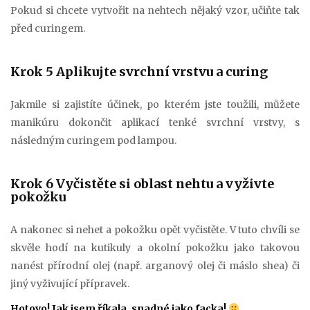
Pokud si chcete vytvořit na nehtech nějaký vzor, učiňte tak
před curingem.
Krok 5 Aplikujte svrchní vrstvu a curing
Jakmile si zajistíte účinek, po kterém jste toužili, můžete
manikúru dokončit aplikací tenké svrchní vrstvy, s
následným curingem pod lampou.
Krok 6 Vyčistěte si oblast nehtu a vyživte
pokožku
A nakonec si nehet a pokožku opět vyčistěte. V tuto chvíli se
skvěle hodí na kutikuly a okolní pokožku jako takovou
nanést přírodní olej (např. arganový olej či máslo shea) či
jiný vyživující přípravek.
Hotovo! Jak jsem říkala, snadné jako facka!