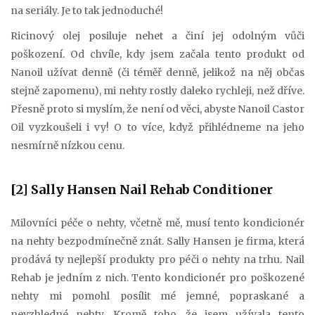
na seriály. Je to tak jednoduché!
Ricinový olej posiluje nehet a činí jej odolným vůči
poškození. Od chvíle, kdy jsem začala tento produkt od
Nanoil užívat denně (či téměř denně, jelikož na něj občas
stejně zapomenu), mi nehty rostly daleko rychleji, než dříve.
Přesně proto si myslím, že není od věci, abyste Nanoil Castor
Oil vyzkoušeli i vy! O to více, když přihlédneme na jeho
nesmírně nízkou cenu.
[2] Sally Hansen Nail Rehab Conditioner
Milovníci péče o nehty, včetně mě, musí tento kondicionér
na nehty bezpodmínečně znát. Sally Hansen je firma, která
prodává ty nejlepší produkty pro péči o nehty na trhu. Nail
Rehab je jedním z nich. Tento kondicionér pro poškozené
nehty mi pomohl posílit mé jemné, popraskané a
nevzhledné nehty. Kromě toho, že jsem užívala tento