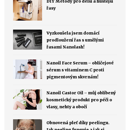
DIY Metody pro delší a hustější
řasy
Vyzkoušela jsem domácí
prodloužení řas s umělými
řasami Nanolash!
Nanoil Face Serum – obličejové
sérum s vitaminem C proti
pigmentovým skvrnám!
Nanoil Castor Oil – můj oblíbený
kosmetický produkt pro péči o
vlasy, nehty a obočí
Obnovená pleť díky peelingu.
Jak peeling funguje a jak si