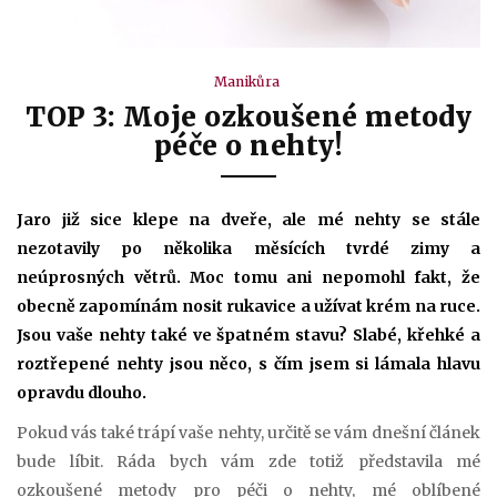
Manikůra
TOP 3: Moje ozkoušené metody
péče o nehty!
Jaro již sice klepe na dveře, ale mé nehty se stále
nezotavily po několika měsících tvrdé zimy a
neúprosných větrů. Moc tomu ani nepomohl fakt, že
obecně zapomínám nosit rukavice a užívat krém na ruce.
Jsou vaše nehty také ve špatném stavu? Slabé, křehké a
roztřepené nehty jsou něco, s čím jsem si lámala hlavu
opravdu dlouho.
Pokud vás také trápí vaše nehty, určitě se vám dnešní článek
bude líbit. Ráda bych vám zde totiž představila mé
ozkoušené metody pro péči o nehty, mé oblíbené