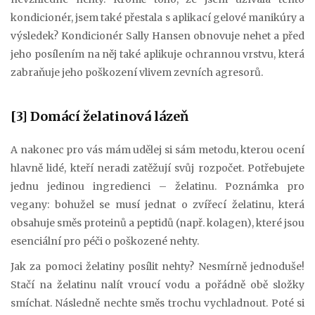
kondicionér, jsem také přestala s aplikací gelové manikúry a
výsledek? Kondicionér Sally Hansen obnovuje nehet a před
jeho posílením na něj také aplikuje ochrannou vrstvu, která
zabraňuje jeho poškození vlivem zevních agresorů.
[3] Domácí želatinová lázeň
A nakonec pro vás mám udělej si sám metodu, kterou ocení
hlavně lidé, kteří neradi zatěžují svůj rozpočet. Potřebujete
jednu jedinou ingredienci – želatinu. Poznámka pro
vegany: bohužel se musí jednat o zvířecí želatinu, která
obsahuje směs proteinů a peptidů (např. kolagen), které jsou
esenciální pro péči o poškozené nehty.
Jak za pomoci želatiny posílit nehty? Nesmírně jednoduše!
Stačí na želatinu nalít vroucí vodu a pořádně obě složky
smíchat. Následně nechte směs trochu vychladnout. Poté si