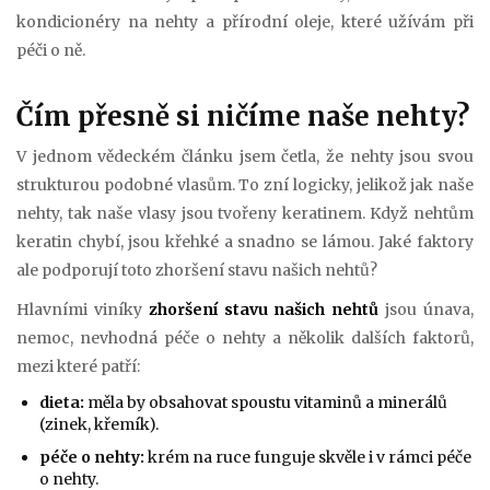
kondicionéry na nehty a přírodní oleje, které užívám při
péči o ně.
Čím přesně si ničíme naše nehty?
V jednom vědeckém článku jsem četla, že nehty jsou svou
strukturou podobné vlasům. To zní logicky, jelikož jak naše
nehty, tak naše vlasy jsou tvořeny keratinem. Když nehtům
keratin chybí, jsou křehké a snadno se lámou. Jaké faktory
ale podporují toto zhoršení stavu našich nehtů?
Hlavními viníky
zhoršení stavu našich nehtů
jsou únava,
nemoc, nevhodná péče o nehty a několik dalších faktorů,
mezi které patří:
dieta:
měla by obsahovat spoustu vitaminů a minerálů
(zinek, křemík).
péče o nehty:
krém na ruce funguje skvěle i v rámci péče
o nehty.