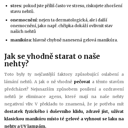
stres:
pokud jste příliš často ve stresu, riskujete zhoršení
stavu nehtů.
onemocnění:
nejen ta dermatologická, ale i další
onemocnění, jako např. chřipka dokáží ovlivnit stav
našich nehtů
manikúra:
hlavně chybně nanesená gelová manikúra.
Jak se vhodně starat o naše
nehty?
Toto byly ty nejčastější faktory způsobující oslabení a
lámání nehtů. A jak o ně vhodně
pečovat
a těmto stavům
předcházet? Nejsnazším způsobem posílení a ozdravení
nehtů je eliminace agens, které mají na naše nehty
negativní vliv. V překladu to znamená, že je potřeba mít
dostatek fyzického i duševního klidu, zdravě jíst, užívat
klasickou manikúru místo té gelové a vyhnout se laku na
nehty a UV lampám.