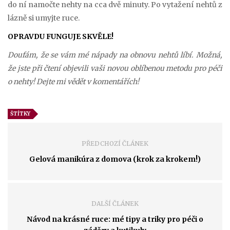
do ní namočte nehty na cca dvě minuty. Po vytažení nehtů z
lázně si umyjte ruce.
OPRAVDU FUNGUJE SKVĚLE!
Doufám, že se vám mé nápady na obnovu nehtů líbí. Možná,
že jste při čtení objevili vaši novou oblíbenou metodu pro péči
o nehty! Dejte mi vědět v komentářích!
ŠTÍTKY
PŘEDCHOZÍ ČLÁNEK
Gelová manikúra z domova (krok za krokem!)
DALŠÍ ČLÁNEK
Návod na krásné ruce: mé tipy a triky pro péči o